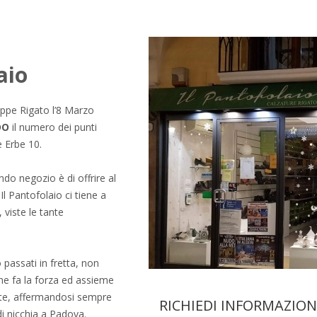
aio
seppe Rigato l’8 Marzo
DO
il numero dei punti
e Erbe 10.
do negozio è di offrire al
 Il Pantofolaio ci tiene a
 viste le tante
 passati in fretta, non
ne fa la forza ed assieme
ente, affermandosi sempre
RICHIEDI INFORMAZION
i nicchia a Padova.