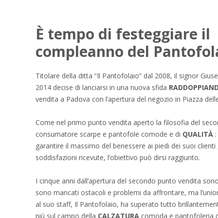
È tempo di festeggiare il
compleanno del Pantofol
Titolare della ditta “Il Pantofolaio” dal 2008, il signor Giu
2014 decise di lanciarsi in una nuova sfida
RADDOPPIAN
vendita a Padova con l’apertura del negozio in Piazza dell
Come nel primo punto vendita aperto la filosofia del secon
consumatore scarpe e pantofole comode e di
QUALITÀ
:
garantire il massimo del benessere ai piedi dei suoi clienti ,
soddisfazioni ricevute, l’obiettivo può dirsi raggiunto.
I cinque anni dall’apertura del secondo punto vendita sono
sono mancati ostacoli e problemi da affrontare, ma l’unio
al suo staff, Il Pantofolaio, ha superato tutto brillantem
più sul campo della
CALZATURA
comoda e pantofoleria d