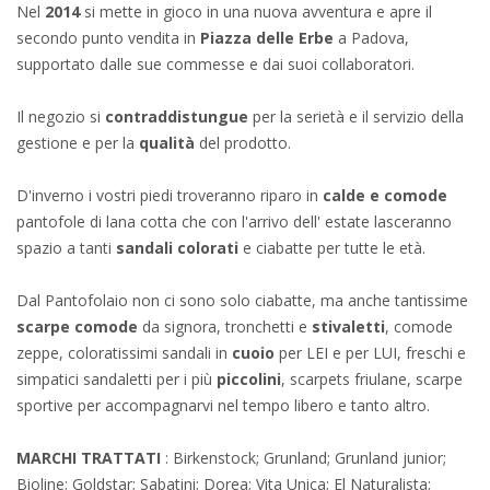
Nel
2014
si mette in gioco in una nuova avventura e apre il
secondo punto vendita in
Piazza delle Erbe
a Padova,
supportato dalle sue commesse e dai suoi collaboratori.
Il negozio si
contraddistungue
per la serietà e il servizio della
gestione e per la
qualità
del prodotto.
D'inverno i vostri piedi troveranno riparo in
calde e comode
pantofole di lana cotta che con l'arrivo dell' estate lasceranno
spazio a tanti
sandali colorati
e ciabatte per tutte le età.
Dal Pantofolaio non ci sono solo ciabatte, ma anche tantissime
scarpe comode
da signora, tronchetti e
stivaletti
, comode
zeppe, coloratissimi sandali in
cuoio
per LEI e per LUI, freschi e
simpatici sandaletti per i più
piccolini
, scarpets friulane, scarpe
sportive per accompagnarvi nel tempo libero e tanto altro.
MARCHI TRATTATI
: Birkenstock; Grunland; Grunland junior;
Bioline; Goldstar; Sabatini; Dorea; Vita Unica; El Naturalista;