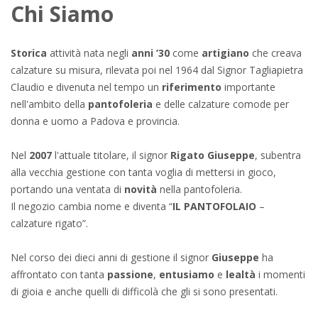
Chi Siamo
Storica
attività nata negli
anni ’30
come
artigiano
che creava
calzature su misura, rilevata poi nel 1964 dal Signor Tagliapietra
Claudio e divenuta nel tempo un
riferimento
importante
nell'ambito della
pantofoleria
e delle calzature comode per
donna e uomo a Padova e provincia.
Nel
2007
l'attuale titolare, il signor
Rigato Giuseppe
, subentra
alla vecchia gestione con tanta voglia di mettersi in gioco,
portando una ventata di
novità
nella pantofoleria.
Il negozio cambia nome e diventa “
IL PANTOFOLAIO
–
calzature rigato”.
Nel corso dei dieci anni di gestione il signor
Giuseppe
ha
affrontato con tanta
passione
,
entusiamo
e
lealtà
i momenti
di gioia e anche quelli di difficolà che gli si sono presentati.